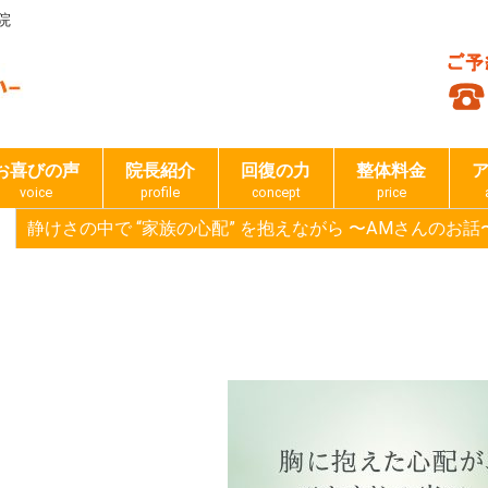
院
お喜びの声
院長紹介
回復の力
整体料金
voice
profile
concept
price
静けさの中で “家族の心配” を抱えながら 〜AMさんのお話