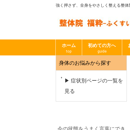
強く押さず、全身をやさしく整える整体
ホーム
初めての方へ
top
guide
身体のお悩みから探す
▶ 症状別ページの一覧を
見る
今の状態をうまく言葉にでき