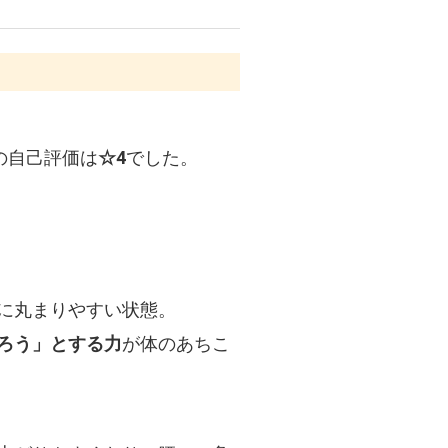
の自己評価は
☆4
でした。
に丸まりやすい状態。
ろう」とする力
が体のあちこ