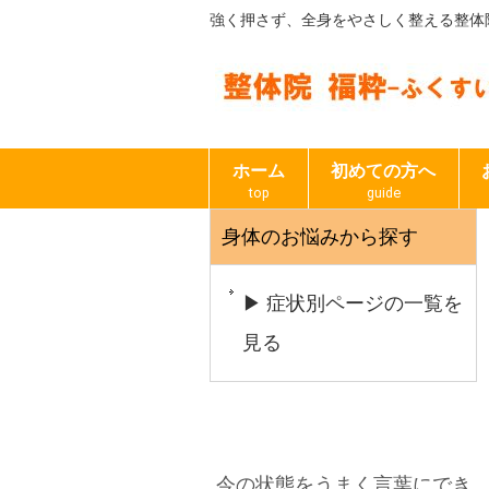
強く押さず、全身をやさしく整える整体
ホーム
初めての方へ
top
guide
身体のお悩みから探す
▶ 症状別ページの一覧を
見る
今の状態をうまく言葉にでき