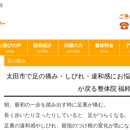
院
お喜びの声
院長紹介
回復の力
整体料金
voice
profile
concept
price
足の痛み
太田市で足の痛み・しびれ・違和感にお
が戻る整体院 福
朝、最初の一歩を踏み出す時に足裏が痛む。
長く歩いたり立ったりしていると、足がつらくなる。
足裏の違和感やしびれ、親指のつけ根の変化が気にな