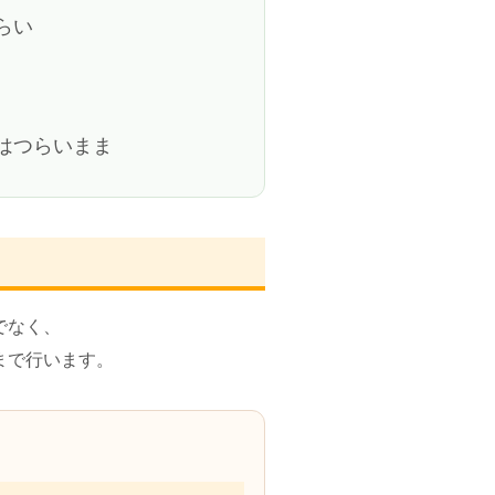
らい
はつらいまま
でなく、
まで行います。