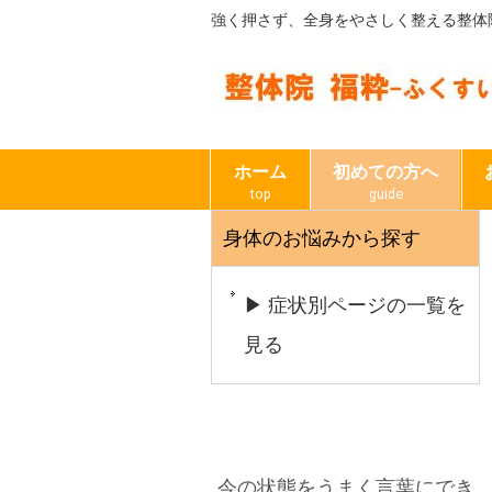
強く押さず、全身をやさしく整える整体
ホーム
初めての方へ
top
guide
身体のお悩みから探す
▶ 症状別ページの一覧を
見る
今の状態をうまく言葉にでき