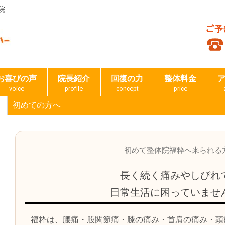
院
お喜びの声
院長紹介
回復の力
整体料金
voice
profile
concept
price
初めての方へ
初めて整体院福粋へ来られる
長く続く痛みやしびれ
日常生活に困っていませ
福粋は、腰痛・股関節痛・膝の痛み・首肩の痛み・頭