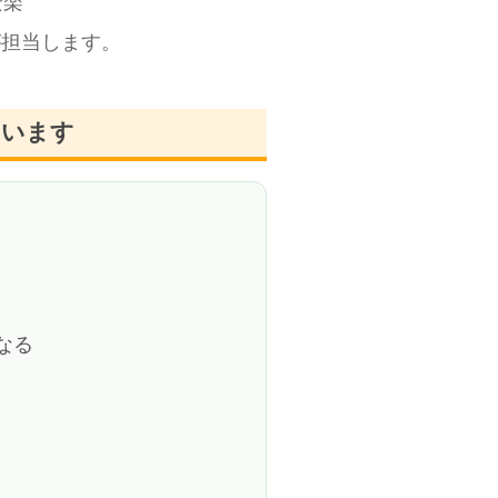
安楽
が担当します。
ています
なる